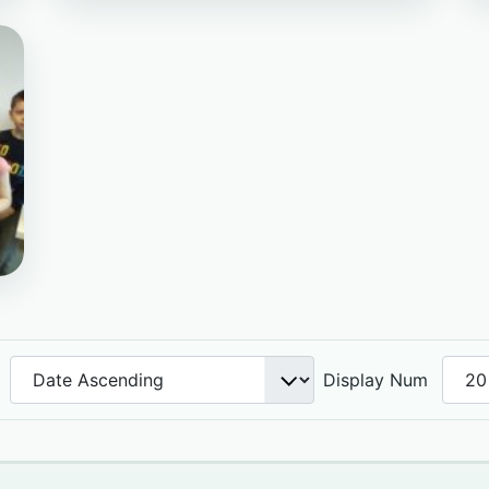
g
Display Num