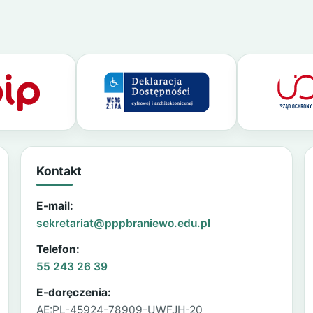
Kontakt
E-mail:
sekretariat@pppbraniewo.edu.pl
Telefon:
55 243 26 39
E-doręczenia:
AE:PL-45924-78909-UWFJH-20